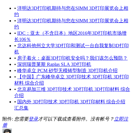
•
洋明达3D打印机期待与您在SIMM 3D打印展览会上相
约
•
洋明达3D打印机期待与您在SIMM 3D打印展览会上相
约
•
IDC：亚太（不含日本）地区2016年3D打印机市场增
长106％
•
北达科他州立大学3D打印和测试一台自我复制3D打印
机
•
房子着火：桌面3D打印机安全吗？我们该怎么预防？
•
深圳瑞普莱斯 Raplas SLA 3D打印机
•
峰华卓立 PCM 砂型无模铸型制造 3D打印机介绍
•
【中国】广东峰华卓立 3D打印技术 3D打印机 3D打印
材料 综合介绍
•
北京易加三维 3D打印技术 3D打印机 3D打印材料 综合
介绍
•
国内外 3D打印技术 3D打印机 3D打印材料 综合介绍
汇总集
附件:
您需要
登录
才可以下载或查看附件。没有帐号？
立即注
册