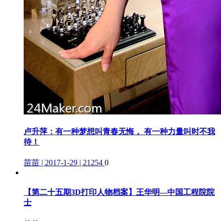
卢升萍：有一种梦想叫青春无悔， 有一种力量叫时不我
待！
苗苗 | 2017-1-29 | 21254
0
【第二十五期3D打印人物档案】王华明---中国工程院院
士