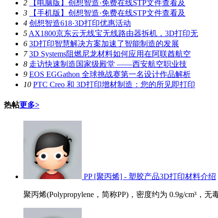
2
【电脑版】创想智造·免费在线STP文件查看及
3
【手机版】创想智造·免费在线STP文件查看及
4
创想智造618·3D打印优惠活动
5
AX1800京东云无线宝无线路由器拆机，3D打印无
6
3D打印智慧解决方案加速了智能制造的发展
7
3D Systems阻燃尼龙材料如何应用在阿联酋航空
8
走访快速制造国家级殿堂 ——西安航空职业技
9
EOS EGGathon 全球挑战赛第一名设计作品解析
10
PTC Creo 和 3D打印增材制造：您的所见即打印
热帖
更多>
PP [聚丙烯] - 塑胶产品3D打印材料介绍
聚丙烯(Polypropylene，简称PP)，密度约为 0.9g/cm³