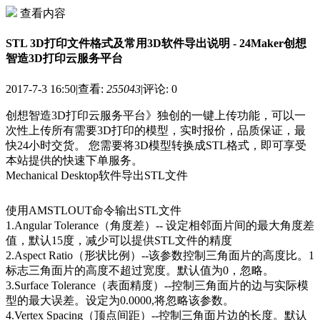
查看内容
STL 3D打印文件格式及常用3D软件导出说明 - 24Maker创想
智造3D打印云服务平台
2017-7-3 16:50
|
查看:
255043
|
评论: 0
创想智造3D打印云服务平台》独创的一键上传功能，可以一
次性上传所有需要3D打印的模型，实时报价，品质保证，最
快24小时交货。 您需要将3D模型转换成STL格式，即可享受
本站提供的快速下单服务。
Mechanical Desktop软件导出STL文件
使用AMSTLOUT命令输出STL文件
1.Angular Tolerance（角度差）-- 设定相邻面片间的最大角度差
值，默认15度，减少可以提供STL文件的精度
2.Aspect Ratio（形状比例）--该参数控制三角面片的高度比。1
标志三角面片的高度不超过宽度。默认值为0，忽略。
3.Surface Tolerance（表面精度）--控制三角面片的边与实际模
型的最大误差。设定为0.0000,将忽略该参数。
4.Vertex Spacing（顶点间距）--控制三角面片边的长度。默认